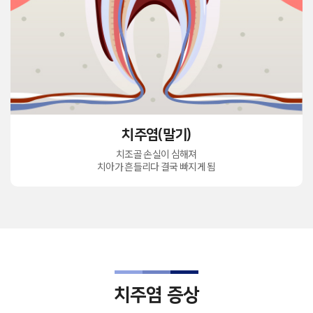
치주염(말기)
치조골 손실이 심해져
치아가 흔들리다 결국 빠지게 됨
치주염 증상