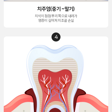
치주염(중기 ~말기)
치석이 점점 뿌리 쪽으로 내려가
염증이 깊어져 치조골 손실
4