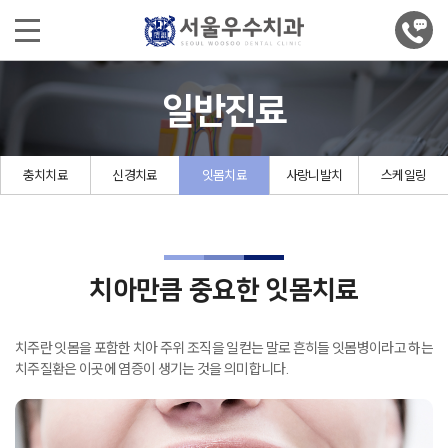
일반진료
충치치료
신경치료
잇몸치료
사랑니발치
스케일링
치아만큼 중요한 잇몸치료
치주란 잇몸을 포함한 치아 주위 조직을 일컫는 말로
흔히들 잇몸병이라고 하는
치주질환은 이곳에 염증이 생기는 것을 의미합니다.