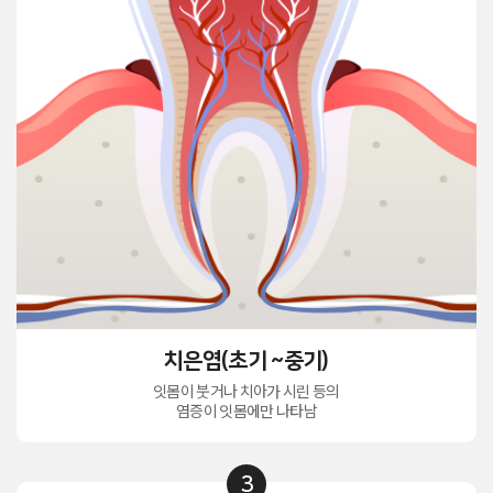
치은염(초기 ~중기)
잇몸이 붓거나 치아가 시린 등의
염증이 잇몸에만 나타남
3